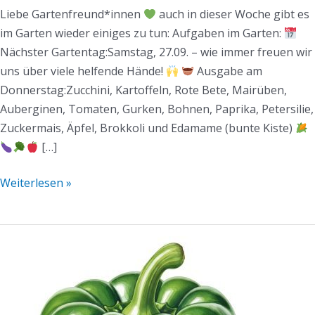
Liebe Gartenfreund*innen
auch in dieser Woche gibt es
im Garten wieder einiges zu tun: Aufgaben im Garten:
Nächster Gartentag:Samstag, 27.09. – wie immer freuen wir
uns über viele helfende Hände!
Ausgabe am
Donnerstag:Zucchini, Kartoffeln, Rote Bete, Mairüben,
Auberginen, Tomaten, Gurken, Bohnen, Paprika, Petersilie,
Zuckermais, Äpfel, Brokkoli und Edamame (bunte Kiste)
[…]
Weiterlesen »
Mühlen-
Mail
KW36/2025