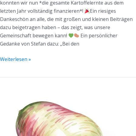
konnten wir nun *die gesamte Kartoffelernte aus dem
letzten Jahr vollständig finanzieren*!
Ein riesiges
Dankeschön an alle, die mit großen und kleinen Beiträgen
dazu beigetragen haben – das zeigt, was unsere
Gemeinschaft bewegen kann!
Ein persönlicher
Gedanke von Stefan dazu: „Bei den
Weiterlesen »
Mühlen-
Mail
KW24/2025