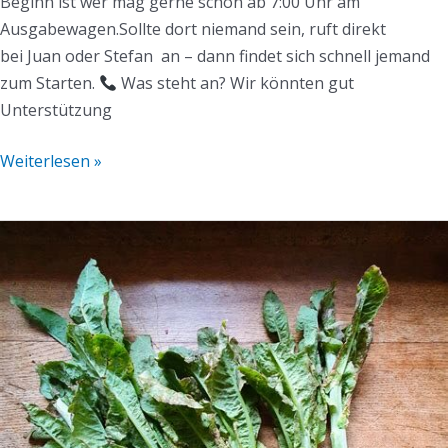
Beginn ist wer mag gerne schon ab 7:00 Uhr am
Ausgabewagen.Sollte dort niemand sein, ruft direkt
bei Juan oder Stefan an – dann findet sich schnell jemand
zum Starten.
Was steht an? Wir könnten gut
Unterstützung
Weiterlesen »
Mühlen-
Mail
KW26/2025