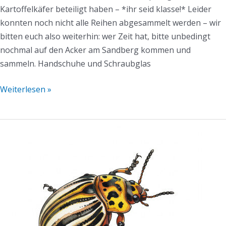
Kartoffelkäfer beteiligt haben – *ihr seid klasse!* Leider
konnten noch nicht alle Reihen abgesammelt werden – wir
bitten euch also weiterhin: wer Zeit hat, bitte unbedingt
nochmal auf den Acker am Sandberg kommen und
sammeln. Handschuhe und Schraubglas
Weiterlesen »
Mühlen-
(Info)Mail
–
Hilfe
Kartoffelkäfer
KW27/2025