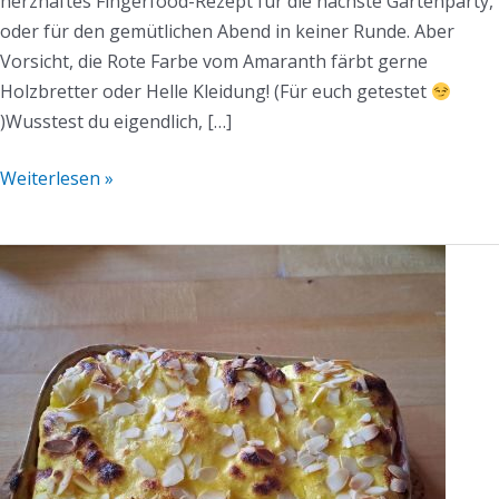
herzhaftes Fingerfood-Rezept für die nächste Gartenparty,
oder für den gemütlichen Abend in keiner Runde. Aber
Vorsicht, die Rote Farbe vom Amaranth färbt gerne
Holzbretter oder Helle Kleidung! (Für euch getestet
)Wusstest du eigendlich, […]
Weiterlesen »
Gebackene
Erdbeeren