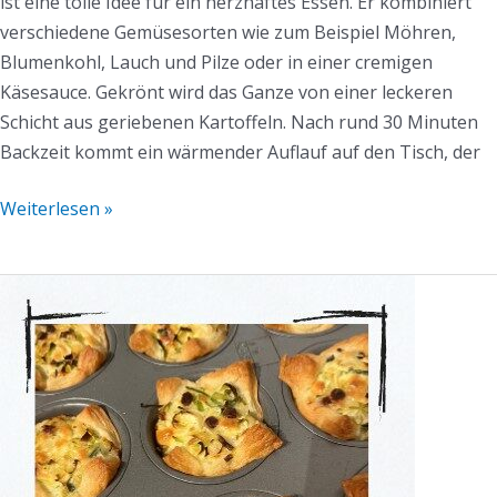
ist eine tolle Idee für ein herzhaftes Essen. Er kombiniert
verschiedene Gemüsesorten wie zum Beispiel Möhren,
Blumenkohl, Lauch und Pilze oder in einer cremigen
Käsesauce. Gekrönt wird das Ganze von einer leckeren
Schicht aus geriebenen Kartoffeln. Nach rund 30 Minuten
Backzeit kommt ein wärmender Auflauf auf den Tisch, der
Weiterlesen »
Lauch-
Quiches