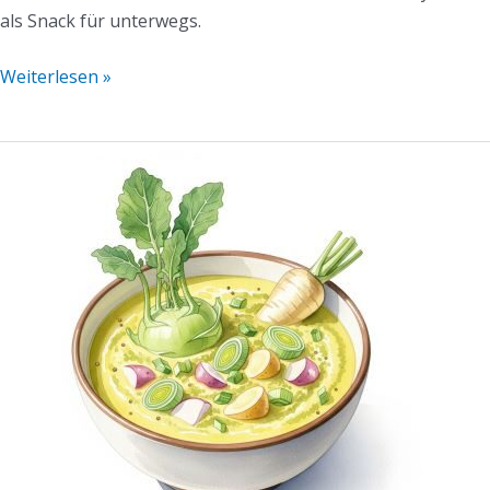
als Snack für unterwegs.
Weiterlesen »
Kohlrabisuppe
(Vegan)